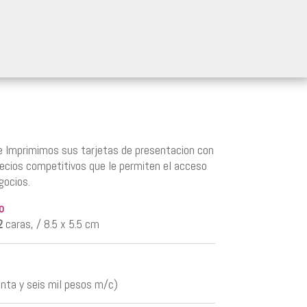
 Imprimimos sus tarjetas de presentacion con
precios competitivos que le permiten el acceso
gocios.
o
2
caras, / 8.5 x 5.5 cm
nta y seis mil pesos m/c)