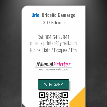
Uriel
Briceño Camargo
CEO / Publicista
Cel. 304 646 7841
milenialprinter@gmail.com
Rio del Hato / Bosques / Pta
WHATSAPP